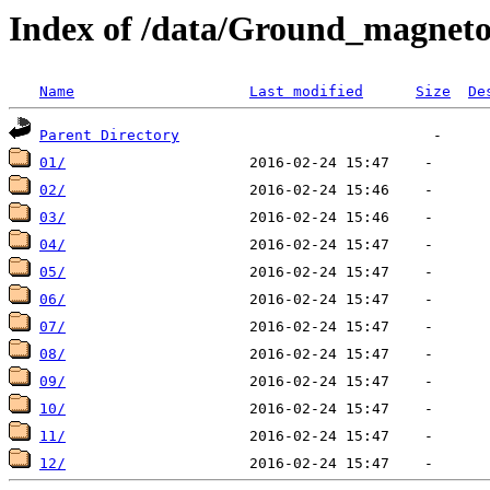
Index of /data/Ground_magnet
Name
Last modified
Size
De
Parent Directory
01/
02/
03/
04/
05/
06/
07/
08/
09/
10/
11/
12/