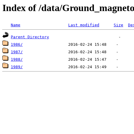
Index of /data/Ground_magnet
Name
Last modified
Size
De
Parent Directory
1986/
1987/
1988/
1989/