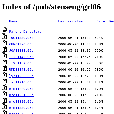
Index of /pub/stenseng/grl06
Name
Last modified
Size
De
Parent Directory
10011330.06o
CNP01370.06o
JQA11131.06o
T12_1142.06o
T12_1152.06o
UMD11141.06o
lyr11200.06o
lyr11210.06o
nrd11220.06o
nrd11231.06o
nrd11320.06o
nrd11330.06o