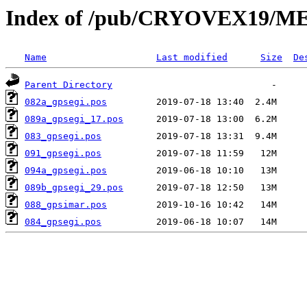
Index of /pub/CRYOVEX19/
Name
Last modified
Size
De
Parent Directory
082a_gpsegi.pos
089a_gpsegi_17.pos
083_gpsegi.pos
091_gpsegi.pos
094a_gpsegi.pos
089b_gpsegi_29.pos
088_gpsimar.pos
084_gpsegi.pos