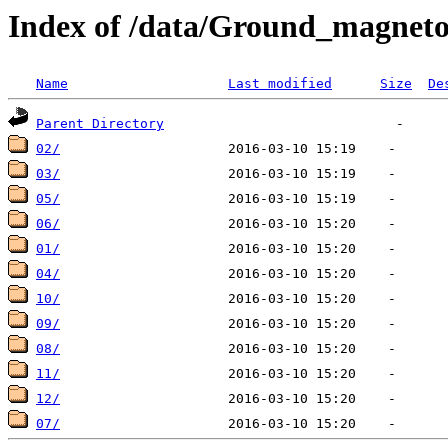
Index of /data/Ground_magnet
Name
Last modified
Size
De
Parent Directory
02/
03/
05/
06/
01/
04/
10/
09/
08/
11/
12/
07/